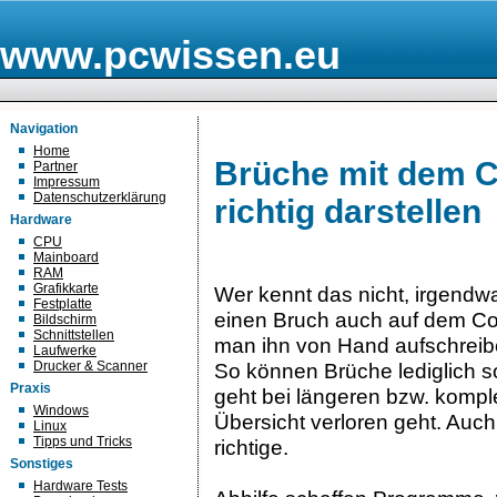
www.pcwissen.eu
Navigation
Home
Brüche mit dem C
Partner
Impressum
Datenschutzerklärung
richtig darstellen
Hardware
CPU
Mainboard
RAM
Grafikkarte
Wer kennt das nicht, irgendw
Festplatte
einen Bruch auch auf dem Com
Bildschirm
Schnittstellen
man ihn von Hand aufschreibe
Laufwerke
Drucker & Scanner
So können Brüche lediglich s
Praxis
geht bei längeren bzw. kompl
Windows
Übersicht verloren geht. Auch
Linux
Tipps und Tricks
richtige.
Sonstiges
Hardware Tests