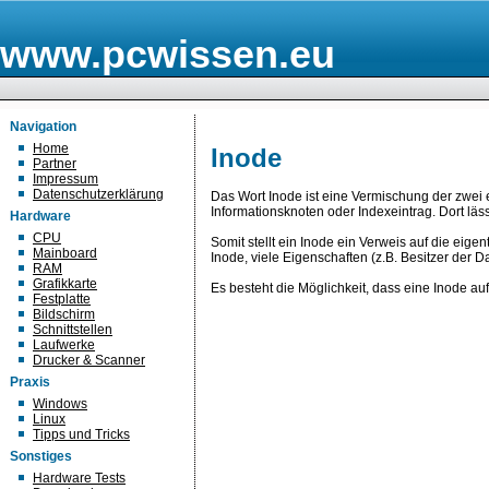
www.pcwissen.eu
Navigation
Home
Inode
Partner
Impressum
Datenschutzerklärung
Das Wort Inode ist eine Vermischung der zwei 
Informationsknoten oder Indexeintrag. Dort läss
Hardware
CPU
Somit stellt ein Inode ein Verweis auf die eige
Mainboard
Inode, viele Eigenschaften (z.B. Besitzer der D
RAM
Grafikkarte
Es besteht die Möglichkeit, dass eine Inode a
Festplatte
Bildschirm
Schnittstellen
Laufwerke
Drucker & Scanner
Praxis
Windows
Linux
Tipps und Tricks
Sonstiges
Hardware Tests