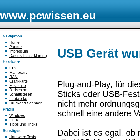
www.pcwissen.eu
Navigation
Home
Partner
USB Gerät wur
Impressum
Datenschutzerklärung
Hardware
CPU
Mainboard
RAM
Grafikkarte
Plug-and-Play, für d
Festplatte
Bildschirm
Sticks oder USB-Fest
Schnittstellen
Laufwerke
nicht mehr ordnungs
Drucker & Scanner
Praxis
schnell eine andere V
Windows
Linux
Tipps und Tricks
Dabei ist es egal, ob 
Sonstiges
Hardware Tests