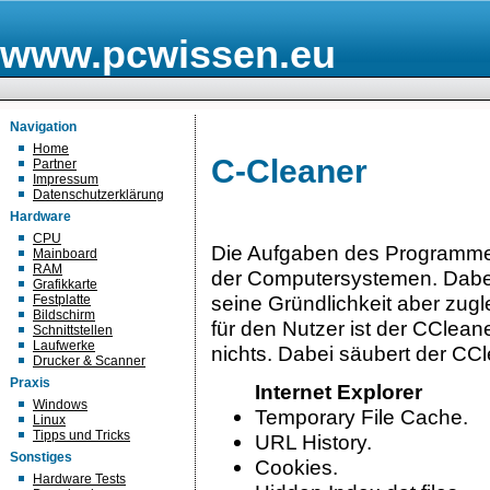
www.pcwissen.eu
Navigation
Home
C-Cleaner
Partner
Impressum
Datenschutzerklärung
Hardware
CPU
Die Aufgaben des Programme
Mainboard
RAM
der Computersystemen. Dabei
Grafikkarte
seine Gründlichkeit aber zugl
Festplatte
Bildschirm
für den Nutzer ist der CClea
Schnittstellen
Laufwerke
nichts. Dabei säubert der C
Drucker & Scanner
Praxis
Internet Explorer
Windows
Temporary File Cache.
Linux
Tipps und Tricks
URL History.
Sonstiges
Cookies.
Hardware Tests