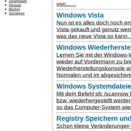
Downloads
von.......
Glossar
Bücher
Sonstiges
Windows Vista
Nun ist es alles doch noch e
Vista gekauft und genutz werd
was das neue Vista so kann...
Windows Wiederherste
Lernen Sie mit der Windows-
wieder auf Vordermann zu br
Wiederherstellungskonsole we
Normalen und im abgesicherte
Windows Systemdateie
Mit dem Befehl sfc /scannow
bzw. wiederhergestellt werde
so das Computer-System wieder 
Registry Speichern un
Schon kleine Veränderungen 