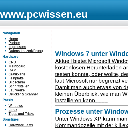
www.pcwissen.eu
Navigation
Home
Partner
Impressum
Datenschutzerklärung
Windows 7 unter Window
Hardware
Aktuell bietet Microsoft Wind
CPU
Mainboard
kostenlosen Herunterladen an
RAM
testen konnte, oder wollte, de
Grafikkarte
Festplatte
laut Microsoft nur begrenzt v
Bildschirm
Damit man auch etwas von de
Schnittstellen
Laufwerke
kleinen Überblick, wie man W
Drucker & Scanner
installieren kann ........
Praxis
Windows
Linux
Prozesse unter Window
Tipps und Tricks
Unter Windows XP kann man
Sonstiges
Kommandozeile mit der kill.e
Hardware Tests